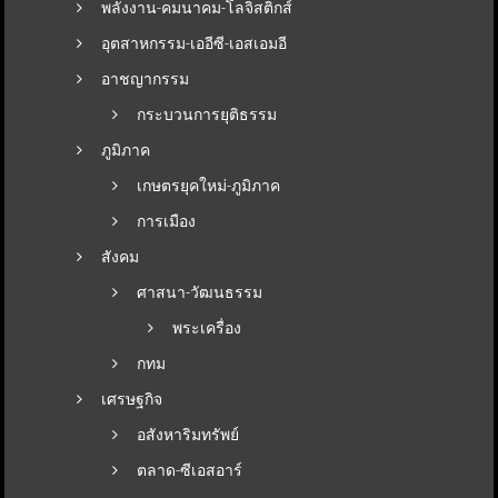
พลังงาน-คมนาคม-โลจิสติกส์
อุตสาหกรรม-เออีซี-เอสเอมอี
อาชญากรรม
กระบวนการยุติธรรม
ภูมิภาค
เกษตรยุคใหม่-ภูมิภาค
การเมือง
สังคม
ศาสนา-วัฒนธรรม
พระเครื่อง
กทม
เศรษฐกิจ
อสังหาริมทรัพย์
ตลาด-ซีเอสอาร์