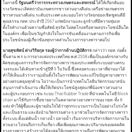
โอกาสนี้
รัฐมนตรีว่าการกระทรวงเกษตรและสหกรณ์
ได้ให้เกียรติมอบ
รางวัลชนะเลิศสถาบันเกษตรกรชาวสวนยางดีเด่น เครือข่ายเกษตรกร
ชาวสวนยางดีเด่น ระดับประเทศ และมอบโล่รางวัลยกย่องเชิดชูคนดีมี
คุณธรรม กยท. ประจำปี 2567 แก่พนักงานและลูกจ้างที่มีความทุ่มเท
ตั้งใจทำงานด้วยความซื่อสัตย์ สุจริต ไม่คดโกงหรือหาผลประโยชน์อื่นใด
ในองค์กร เพื่อเป็นขวัญกำลังใจในการขับเคลื่อนงานตามภารกิจเพื่อ
ประโยชน์ของผู้เกี่ยวข้องทุกภาคส่วนในวงการยางพาราต่อไป
นายสุขทัศน์ ต่างวิริยกุล รองผู้ว่าการด้านปฏิบัติการ
กล่าวว่า กยท. ก่อตั้ง
ขึ้นตาม พ.ร.บ.การยางแห่งประเทศไทย พ.ศ.2558 เพื่อเป็นองค์กรกลางรับ
ผิดชอบดูแลการบริหารจัดการยางพาราของประเทศทั้งระบบอย่างครบ
วงจรและได้เดินทางเข้าสู่ปีที่ 9 ในวันนี้ ซึ่งตลอดระยะเวลาที่ผ่านมาได้
ทำให้เห็นแล้วว่าเรามุ่งมั่นตั้งใจในการพัฒนาและแก้ไขปัญหายางพารา
อย่างครบคลุมทุกด้าน ไม่ว่าจะเป็นการนำเทคโนโลยีนวัตกรรมมาสนับ
สนุนการดำเนินงาน เพื่อให้เกิดประโยชน์สูงสุดแก่พี่น้องชาวสวนยาง
และผู้ประกอบการ เช่น ระบบ Thai Rubber Trade ที่นำเทคโนโลยี Block
chain มาใช้กับการซื้อขายยางในตลาดกลางยางพาราของ กยท. ทั้ง 8
แห่ง ทำให้ผู้ซื้อและผู้ขายมั่นใจได้ว่าทุกกระบวนการเป็นไปอย่างโปร่งใส
และเป็นธรรม และยังนำนวัตกรรมต่าง ๆ มาช่วยในการจัดการยางพารา
ทั้งระบบ ตั้งแต่ต้นน้ำ กลางน้ำ ปลายน้ำ เริ่มจากการบริหารจัดการภายใน
สวนยาง ไปจนถึงการเก็บเกี่ยว เพื่อเพิ่มคุณภาพและปริมาณของผลผลิต
ยางยางพารา สร้างรายได้สูงสุดให้เกษตรกร รวมถึงการพัฒนาคุณภาพ