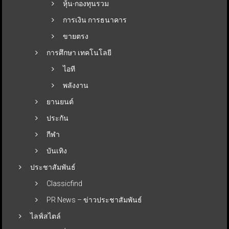
หุ้น-กองทุนรวม
การเงิน การธนาคาร
ขายตรง
การศึกษา เทคโนโลยี
ไอที
พลังงาน
ยานยนต์
ประกัน
กีฬา
บันเทิง
ประชาสัมพันธ์
Classicfind
PR News – ข่าวประชาสัมพันธ์
ไลฟ์สไตล์