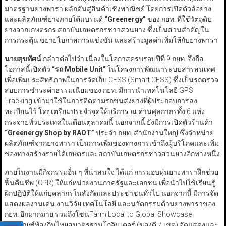
มาตรฐานยางพารา ผลักดันสู่สินค้าเชิงพาณิชย์ โดยการเปิดตัวล้อยาง
และผลิตภัณฑ์ยางภายใต้แบรนด์
“Greenergy”
ของ กยท. ที่ใช้วัตถุดิบ
ยางจากเกษตรกร สถาบันเกษตรกรชาวสวนยาง ซึ่งเป็นส่วนสำคัญใน
การกระตุ้น ขยายโอกาสการแข่งขัน และสร้างมูลค่าเพิ่มให้กับยางพารา
นายสุขทัศน์
กล่าวต่อไปว่า เนื่องในโอกาสครบรอบปีที่ 9 กยท. จึงถือ
โอกาสนี้เปิดตัว
“
รถ Mobile Unit”
ในโครงการพัฒนาระบบสารสนเทศ
เพื่อเพิ่มประสิทธิภาพในการจัดเก็บ CESS (Smart CESS) ซึ่งเป็นรถตรวจ
สอบการชำระค่าธรรมเนียมของ กยท. มีการนำเทคโนโลยี GPS
Tracking เข้ามาใช้ในการติดตามรถขนส่งยางที่ผู้ประกอบการลง
ทะเบียนไว้ โดยเตรียมประจำจุดให้บริการ ณ ด่านศุลกากรทั้ง 6 แห่ง
กระจายทั่วประเทศในเดือนตุลาคมนี้ นอกจากนี้ ยังมีการเปิดตัวร้านค้า
“Greenergy Shop by RAOT”
ประจำ กยท. สำนักงานใหญ่ ซึ่งจำหน่าย
ผลิตภัณฑ์จากยางพารา เป็นการเพิ่มช่องทางการเข้าถึงผู้บริโภคและเพิ่ม
ช่องทางสร้างรายได้เกษตรและสถาบันเกษตรกรชาวสวนยางอีกทางหนึ่ง
ภายในงานมีกิจกรรมอื่น ๆ ที่น่าสนใจ ได้แก่ การมอบหุ่นยางพาราฝึกช่วย
ฟื้นคืนชีพ (CPR) ให้แก่หน่วยงานภาครัฐและเอกชน เพื่อนำไปใช้เรียนรู้
ฝึกปฏิบัติให้แก่บุคลากรในสังกัดและประชาชนทั่วไป นอกจากนี้ มีการจัด
แสดงผลงานเด่น งานวิจัย เทคโนโลยี และนวัตกรรมด้านยางพาราของ
กยท. อีกมากมาย รวมถึงโซนFarm Local to Global Showcase
ผลิตภัณฑ์ท้องถิ่นไทยสู่มาตรฐานโกอินเตอร์ (ของดี 7 เขต) จัดแสดงและ