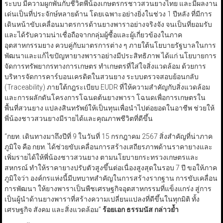
ระบบ มีความผูกพันกับชีวิตพี่น้องเกษตรกรชาวสวนยางไทย และมีผลงาน
เด่นเป็นที่ประจักษ์หลายด้าน โดยเฉพาะอย่างยิ่งในช่วง 1 ปีหลัง ที่มีการ
เดินหน้าขับเคลื่อนมาตรการด้านยางพาราอย่างจริงจัง จนเป็นที่ยอมรับ
และได้รับความน่าเชื่อถือจากกลุ่มผู้ซื้อและผู้เกี่ยวข้องในภาค
อุตสาหกรรมยาง ควบคู่กับมาตรการต่าง ๆ ภายใต้นโยบายรัฐบาลในการ
พัฒนาและแก้ไขปัญหายางพาราอย่างมีประสิทธิภาพ ได้แก่ นโยบายการ
จัดการทรัพยากรทางการเกษตร ทำเกษตรที่ใส่ใจสิ่งแวดล้อม ด้วยการ
บริหารจัดการคาร์บอนเครดิตในสวนยาง ระบบตรวจสอบย้อนกลับ
(Traceability) ภายใต้กฎระเบียบ EUDR ที่ให้ความสำคัญกับสิ่งแวดล้อม
และการผลักดันโครงการโฉนดต้นยางพารา โฉนดเพื่อการเกษตรใน
พื้นที่สวนยาง แปลงสินทรัพย์ให้เป็นทุนเพื่อนำไปต่อยอดในอาชีพ ช่วยให้
พี่น้องชาวสวนยางมีรายได้และคุณภาพชีวิตที่ดีขึ้น
“กยท. เดินทางมาถึงปีที่ 9 ในวันที่ 15 กรกฎาคม 2567 สิ่งสำคัญที่น่าภาค
ภูมิใจ คือ กยท. ได้ช่วยขับเคลื่อนการสร้างเสถียรภาพด้านราคายางและ
เพิ่มรายได้ให้พี่น้องชาวสวนยาง ตามนโยบายกระทรวงเกษตรและ
สหกรณ์ ทำให้ราคายางปรับตัวสูงขึ้นต่อเนื่องสูงสุดในรอบ 7 ปี ขอให้ภาค
ภูมิใจว่า องค์กรแห่งนี้มีบทบาทสำคัญในการสร้างรากฐาน การขับเคลื่อน
การพัฒนา ให้ยางพาราเป็นพืชเศรษฐกิจอุตสาหกรรมที่แข็งแกร่ง สู่การ
เป็นผู้นำด้านยางพาราที่สร้างความเปลี่ยนแปลงที่ดีขึ้นในทุกมิติ ทั้ง
เศรษฐกิจ สังคม และสิ่งแวดล้อม”
ร้อยเอก ธรรมนัส กล่าวย้ำ