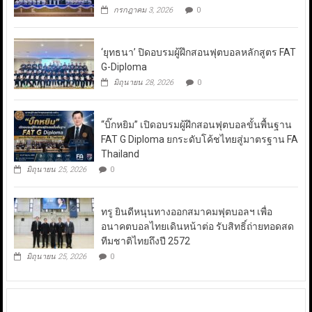
กรกฎาคม 3, 2026
0
‘ยุทธนา’ ปิดอบรมผู้ฝึกสอนฟุตบอลหลักสูตร FAT
G-Diploma
มิถุนายน 28, 2026
0
“บิ๊กหยิม” เปิดอบรมผู้ฝึกสอนฟุตบอลขั้นพื้นฐาน
FAT G Diploma ยกระดับโค้ชไทยสู่มาตรฐาน FA
Thailand
มิถุนายน 25, 2026
0
ทรู ยินดีหนุนทางออกสมาคมฟุตบอลฯ เพื่อ
อนาคตบอลไทยเดินหน้าต่อ รับสิทธิ์ถ่ายทอดสด
ทีมชาติไทยถึงปี 2572
มิถุนายน 25, 2026
0