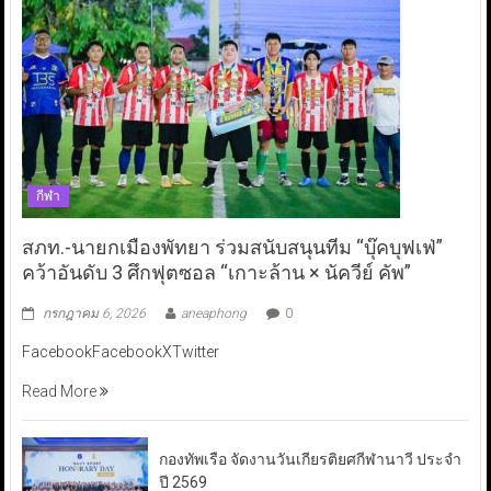
กีฬา
สภท.-นายกเมืองพัทยา ร่วมสนับสนุนทีม “บุ๊คบุฟเฟ่”
คว้าอันดับ 3 ศึกฟุตซอล “เกาะล้าน × นัควีย์ คัพ”
กรกฎาคม 6, 2026
aneaphong
0
FacebookFacebookXTwitter
Read More
กองทัพเรือ จัดงานวันเกียรติยศกีฬานาวี ประจำ
ปี 2569