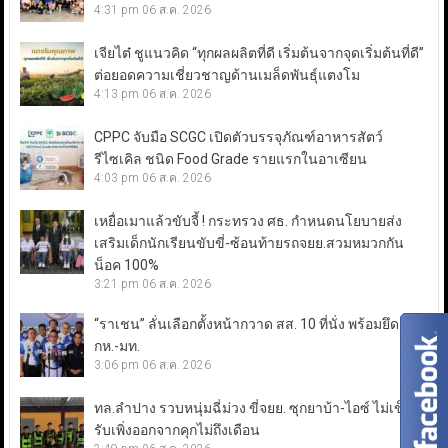
4:31 pm
06 ส.ค. 2026
เจียไต๋ ชูแนวคิด “ทุกผลผลิตที่ดี เริ่มต้นจากจุดเริ่มต้นที่ดี”
ต่อยอดความเชี่ยวชาญด้านเมล็ดพันธุ์แตงโม
4:13 pm
06 ส.ค. 2026
CPPC จับมือ SCGC เปิดตัวบรรจุภัณฑ์อาหารสัตว์
รีไซเคิล ชนิด Food Grade รายแรกในอาเซียน
4:03 pm
06 ส.ค. 2026
เหยื่อเมาแล้วขับจี้ ! กระทรวง ศธ. กำหนดนโยบายส่ง
เสริมเด็กนักเรียนขับขี่-ซ้อนท้ายรถจยย.สวมหมวกกัน
น็อค 100%
3:21 pm
06 ส.ค. 2026
“ราเชน” ลั่นเลือกตั้งหน้ากวาด สส. 10 ที่นั่ง พร้อมยึดเก้าอี้
กห.-มท.
3:06 pm
06 ส.ค. 2026
ทล.ลำปาง รวบหนุ่มฉี่ม่วง ขี่จยย. ซุกยาบ้า-ไอซ์ ไม่เข็ด!
รับเพิ่งออกจากคุกไม่ถึงเดือน