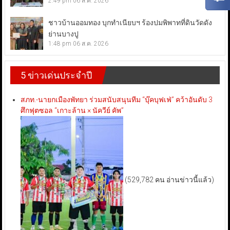
2:49 pm
06 ส.ค. 2026
ชาวบ้านออมทอง บุกทำเนียบฯ ร้องปมพิพาทที่ดินวัดดัง
ย่านบางปู
1:48 pm
06 ส.ค. 2026
5 ข่าวเด่นประจำปี
สภท.-นายกเมืองพัทยา ร่วมสนับสนุนทีม “บุ๊คบุฟเฟ่” คว้าอันดับ 3
ศึกฟุตซอล “เกาะล้าน × นัควีย์ คัพ”
(529,782 คน อ่านข่าวนี้แล้ว)