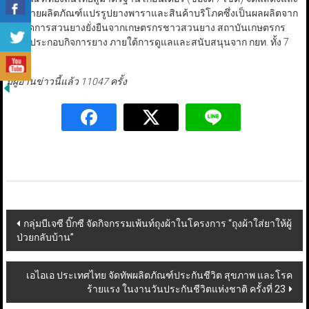
จำหน่ายผลิตภัณฑ์แปรรูปยางพาราและสินค้าบริโภคซึ่งเป็นผลผลิตจาก
การจัดการสวนยางยั่งยืนจากเกษตรกรชาวสวนยาง สถาบันเกษตรกร
และผู้ประกอบกิจการยาง ภายใต้การดูแลและสนับสนุนจาก กยท. ทั้ง 7
เขต
มีผู้อ่านข่าวนี้แล้ว 11047 ครั้ง
Post
กลุ่มบีเจซี บิ๊กซี จัดกิจกรรมเพ้นท์ถุงผ้าในโครงการ “ถุงผ้าใส่ยาให้ผู้
ป่วยกลับบ้าน”
navigation
เอไอเอ ประเทศไทย จัดทัพผลิตภัณฑ์ประกันชีวิต สุขภาพ และโรค
ร้ายแรง ในงานวันประกันชีวิตแห่งชาติ ครั้งที่ 23