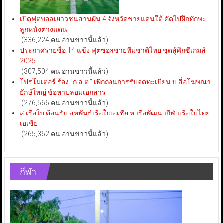
เปิดฟุตบอลเยาวชนสานฝัน 4 จังหวัดชายแดนใต้ คัดไปฝึกทักษะ
ลูกหนังต่างแดน
(336,224 คน อ่านข่าวนี้แล้ว)
ประกาศรายชื่อ 14 แข้ง ฟุตซอลชายทีมชาติไทย ชุดสู้ศึกซีเกมส์
2025
(307,504 คน อ่านข่าวนี้แล้ว)
โปรโมเตอร์ ร้อง “ก.ล.ต.” เพิกถอนการรับจดทะเบียน บ.สื่อโฆษณา
ยักษ์ใหญ่ ข้อหาปลอมเอกสาร
(276,566 คน อ่านข่าวนี้แล้ว)
ส.เรือใบ ต้อนรับ สหพันธ์เรือใบเอเชีย หารือพัฒนากีฬาเรือใบไทย-
เอเชีย
(265,362 คน อ่านข่าวนี้แล้ว)
กีฬา